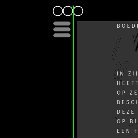
BOEDDHA
Menu
IN ZIJN 
HEEFT OO
OP ZEKE
BESCHEE
DEZE BO
OP BIJZO
EEN FOT