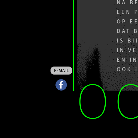
NA BEWE
EEN PLA
OP EEN D
DAT BOE
IS BIJ O
IN VERS
EN IN VE
OOK IN E
E-MAIL
O